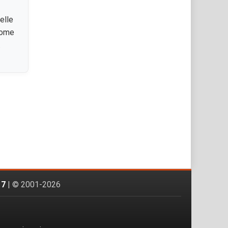
elle
 come
.
17
| © 2001-2026