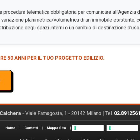
a procedura telematica obbligatoria per comunicare all'Agenzia d
 o variazione planimetrica/volumetrica di un immobile esistente,
ribuzione degli spazi interni o un cambio di destinazione d'uso
RE 50 ANNI PER IL TUO PROGETTO EDILIZIO.
O
 Calchera
- Viale Famagosta, 1 - 20142 Milano | Tel.
02.891256
Privacy Policy
Cookie Policy
Home
|
Contatti
|
Mappa Sito
|
|