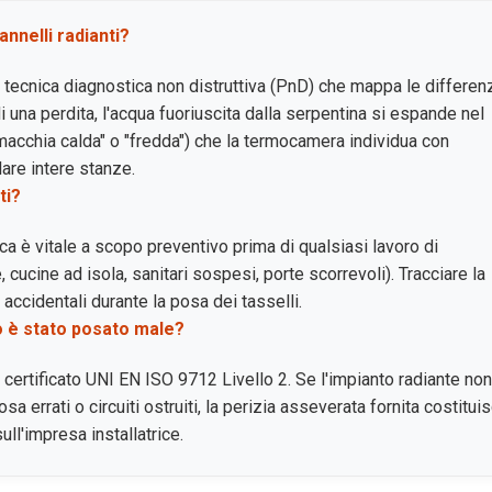
annelli radianti?
na tecnica diagnostica non distruttiva (PnD) che mappa le differen
 una perdita, l'acqua fuoriuscita dalla serpentina si espande nel
acchia calda" o "fredda") che la termocamera individua con
lare intere stanze.
ti?
 è vitale a scopo preventivo prima di qualsiasi lavoro di
e, cucine ad isola, sanitari sospesi, porte scorrevoli). Tracciare la
 accidentali durante la posa dei tasselli.
to è stato posato male?
e certificato UNI EN ISO 9712 Livello 2. Se l'impianto radiante non
 errati o circuiti ostruiti, la perizia asseverata fornita costitui
ll'impresa installatrice.