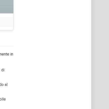
mente in
 di
do al
olle