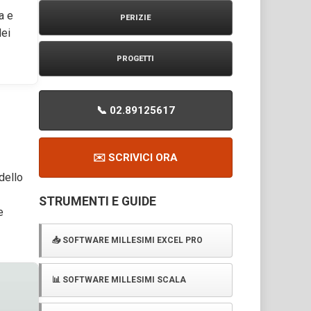
a e
PERIZIE
dei
PROGETTI
📞 02.89125617
✉️ SCRIVICI ORA
dello
STRUMENTI E GUIDE
e
📥 SOFTWARE MILLESIMI EXCEL PRO
📊 SOFTWARE MILLESIMI SCALA